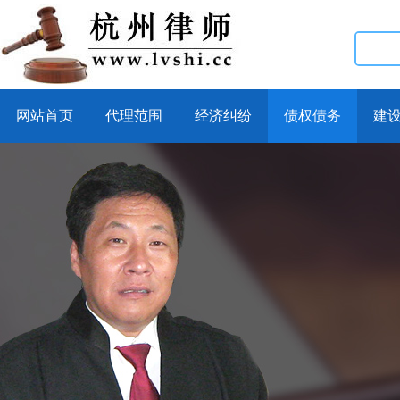
网站首页
代理范围
经济纠纷
债权债务
建
{LB_c4eab8c93120514196d2b06282728ff5900b5afd}