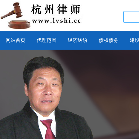
网站首页
代理范围
经济纠纷
债权债务
建
{LB_c4eab8c93120514196d2b06282728ff5900b5afd}