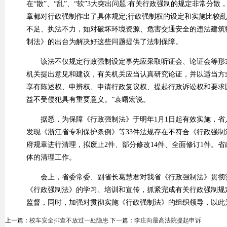
在“散”、“乱”、“软”3大突出问题:有关行政强制的规定非常
章都对行政强制作出了具体规定;行政强制权的设定和实施比较乱
不足、执法不力，如对破坏环境资源、危害交通安全的违法建筑
制法》的出台为解决好这些问题提供了法制保障。
该法不仅规定行政强制设定事先应采取听证会、论证会等形式
机关提出意见和建议，有关机关应当认真研究论证，并以适当方
享有陈述权、申辨权、申请行政复议权、提起行政诉讼权和要求
益不受侵犯具有重要意义。”袁曙宏说。
据悉，为保障《行政强制法》于明年1月1日起有效实施，省人
发现《浙江省专利保护条例》等33件法规存在不符合《行政强制
府规章进行清理，拟废止2件、部分修改14件、全面修订1件。
体的清理工作。
会上，省委常委、副省长葛慧君对我省《行政强制法》贯彻实
《行政强制法》的学习、培训和宣传，抓紧完成有关行政强制规
监督，同时，加强对贯彻实施《行政强制法》的组织领导，以此
上一篇：
校车安全排查不放过一处隐患
下一篇：
李庄向最高法院提起申诉